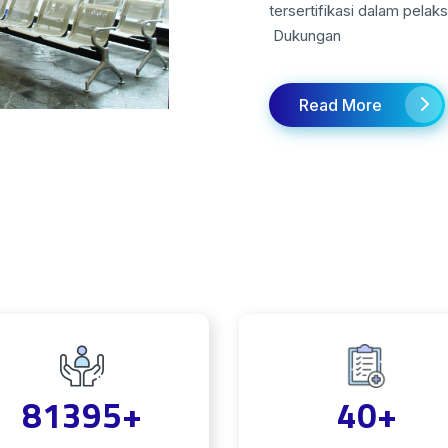
tersertifikasi dalam pel
Dukungan
Read More
81395
+
40
+