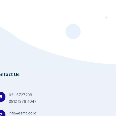
ntact Us
021-5727208
0812 1376 4047
info@ssmc.co.id