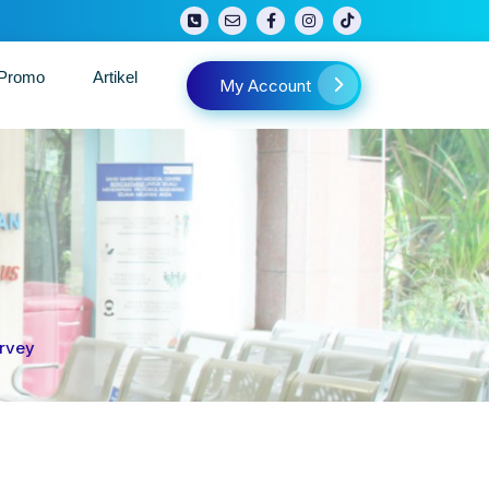
/Promo
Artikel
My Account
urvey